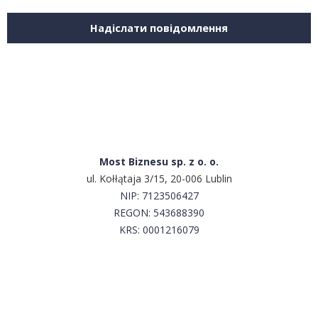
Надіслати повідомлення
Most Biznesu sp. z o. o.
ul. Kołłątaja 3/15, 20-006 Lublin
NIP:
7123506427
REGON: 543688390
KRS: 0001216079
Сконтактуй з нами