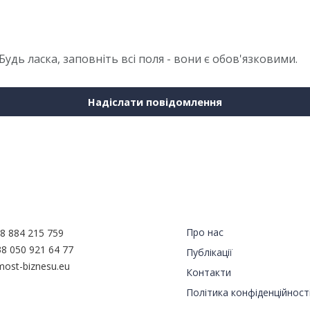
 Будь ласка, заповніть всі поля - вони є обов'язковими.
Надіслати повідомлення
туй з нами
Навігація
Про нас
8 884 215 759
8 050 921 64 77
Публікації
ost-biznesu.eu
Контакти
Політика конфіденційност