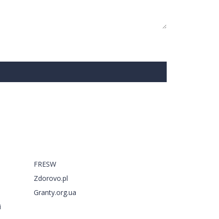
Запрошуємо на сторінки
FRESW
Zdorovo.pl
Granty.org.ua
і