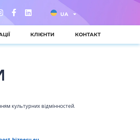
UA
АЦІЇ
КЛІЄНТИ
КОНТАКТ
И
нням культурних відмінностей.
ost-biznesu.eu