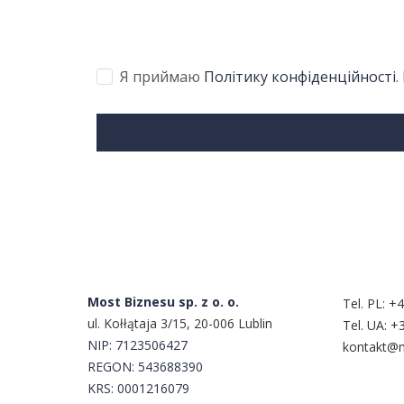
Я приймаю
Політику конфіденційності
.
Сконтак
Most Biznesu sp. z o. o.
Tel. PL:
+4
ul. Kołłątaja 3/15, 20-006 Lublin
Tel. UA:
+3
NIP:
7123506427
kontakt@m
REGON: 543688390
KRS: 0001216079