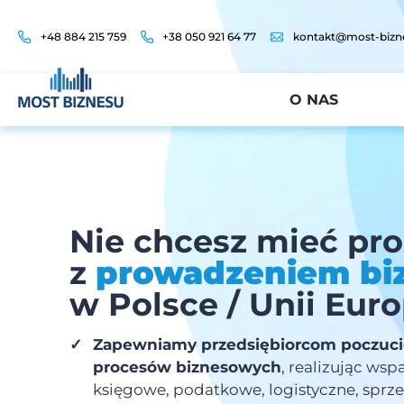
+48 884 215 759
+38 050 921 64 77
kontakt@most-bizn
O NAS
Nie chcesz mieć p
z
prowadzeniem bi
w Polsce / Unii Euro
✓
Zapewniamy przedsiębiorcom poczuci
procesów biznesowych
, realizując wsp
księgowe, podatkowe, logistyczne, sprz