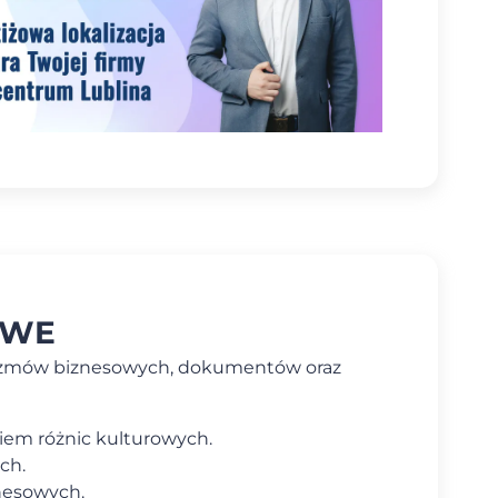
OWE
ozmów biznesowych, dokumentów oraz
iem różnic kulturowych.
ch.
nesowych.