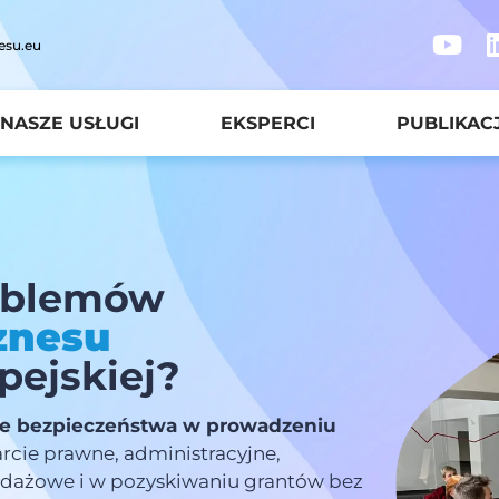
esu.eu
NASZE USŁUGI
EKSPERCI
PUBLIKAC
roblemów
znesu
pejskiej?
e bezpieczeństwa w prowadzeniu
arcie prawne, administracyjne,
edażowe i w pozyskiwaniu grantów bez