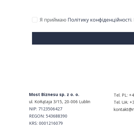
Я приймаю
Політику конфіденційності
.
Сконтак
Most Biznesu sp. z o. o.
Tel. PL:
+4
ul. Kołłątaja 3/15, 20-006 Lublin
Tel. UA:
+3
NIP:
7123506427
kontakt@m
REGON: 543688390
KRS: 0001216079