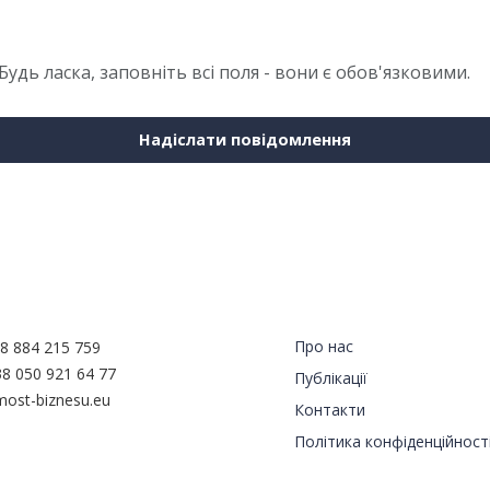
 Будь ласка, заповніть всі поля - вони є обов'язковими.
Надіслати повідомлення
туй з нами
Навігація
Про нас
8 884 215 759
8 050 921 64 77
Публікації
ost-biznesu.eu
Контакти
Політика конфіденційност