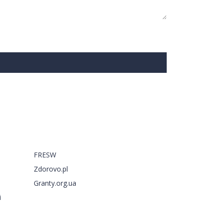
Запрошуємо на сторінки
FRESW
Zdorovo.pl
Granty.org.ua
і