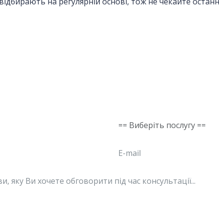
відбирають на регулярній основі, тож не чекайте останн
ацію