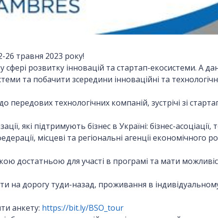
2-26 травня 2023 року!
ів у сфері розвитку інновацій та стартап-екосистеми. А д
теми та побачити зсередини інноваційні та технологічні
о передових технологічних компаній, зустрічі зі старт
ції, які підтримують бізнес в Україні: бізнес-асоціації,
федерації, місцеві та регіональні агенції економічного р
кою достатньою для участі в програмі та мати можливіст
 на дорогу туди-назад, проживання в індивідуальному 
ти анкету:
https://bit.ly/BSO_tour