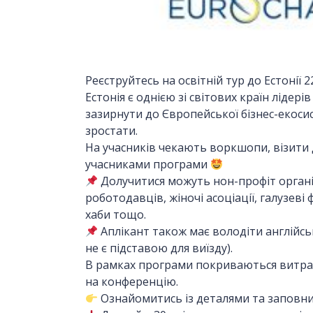
Реєструйтесь на освітній тур до Естонії 2
Естонія є однією зі світових країн лідер
зазирнути до Європейської бізнес-екосис
зростати.
На учасників чекають воркшопи, візити д
учасниками програми
Долучитися можуть нон-профіт організа
роботодавців, жіночі асоціації, галузеві 
хаби тощо.
Аплікант також має володіти англійсь
не є підставою для виїзду).
В рамках програми покриваються витрати
на конференцію.
Ознайомитись із деталями та заповни