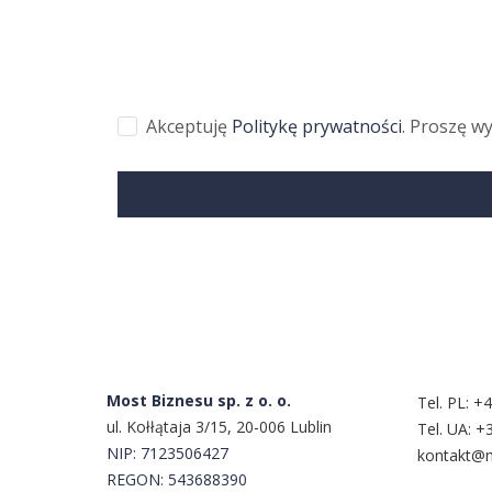
Akceptuję
Politykę prywatności
. Proszę w
Kontakt
Most Biznesu sp. z o. o.
Tel. PL:
+4
ul. Kołłątaja 3/15, 20-006 Lublin
Tel. UA:
+3
NIP:
7123506427
kontakt@m
REGON: 543688390