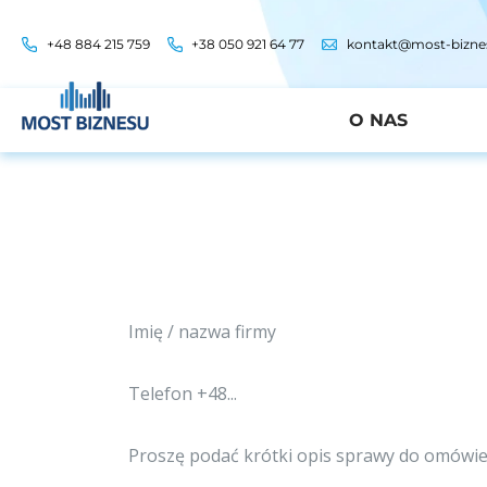
+48 884 215 759
+38 050 921 64 77
kontakt@most-bizne
O NAS
Zapisz się na bezpłatną konsultację