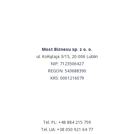
Most Biznesu sp. z o. o.
ul. Kołłątaja 3/15, 20-006 Lublin
NIP:
7123506427
REGON: 543688390
KRS: 0001216079
Сконтактируй с нами
Tel. PL:
+48 884 215 759
Tel. UA:
+38 050 921 64 77