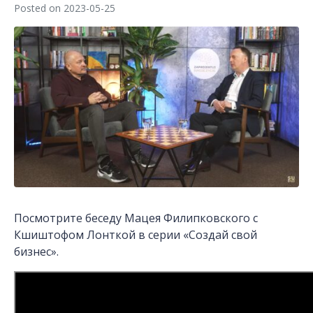
Posted on
2023-05-25
Посмотрите беседу Мацея Филипковского с
Кшиштофом Лонткой в серии «Создай свой
бизнес».