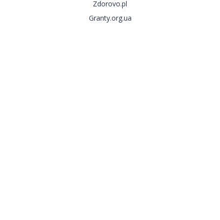
Zdorovo.pl
Granty.org.ua
Copyright © 2015 - 2026.
Most Biznesu
Stworzenie i wsparcie strony www - Aroks digital marketing &
services